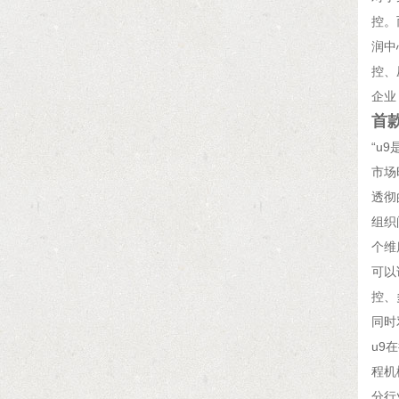
控。
润中
控、
企业
首
“u
市场
透彻
组织
个维
可以
控、
同时
u9
程机
分行