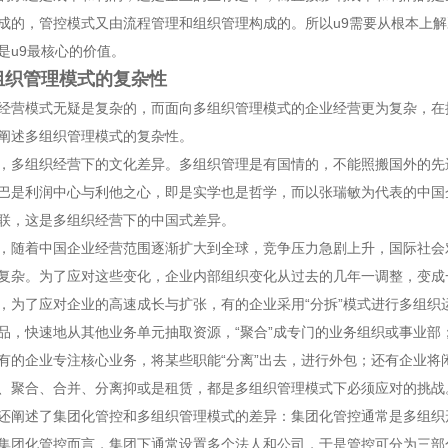
成的，管控模式又由流程管理和组织管理构成的。所以u9需要从根本上解
是u9最核心的价值。
组织管理模式的复杂性
经营模式无疑是复杂的，而面向多组织管理模式的企业经营更为复杂，在
阐述多组织管理模式的复杂性。
，多组织经营下的文化差异。多组织管理是有国情的，不能照搬国外的先
巴是利润中心与利他之心，即是实学也是哲学，而以张瑞敏为代表的中国
联，这是多组织经营下的中国式差异。
，随着中国企业经营范围逐渐扩大到全球，竞争压力急剧上升，国际社会
复杂。为了应对这些变化，企业内部组织变化从过去的几年一调整，变成
，为了应对企业的高速成长与扩张，有的企业采用“分拆”模式进行多组织
品，快速地从其他业务单元抽取资源，“聚合”成专门的业务组织或事业部
有的企业专注核心业务，将某些职能“分离”出去，进行外包；还有企业将
、聚合、合并、分离抑或是租赁，都是多组织管理模式下必须应对的挑战
还阐述了集团化管控和多组织管理模式的差异：集团化管控通常是多组织
集团化管控而言，集团下通常设置多个法人和公司，于是管控可分为三部