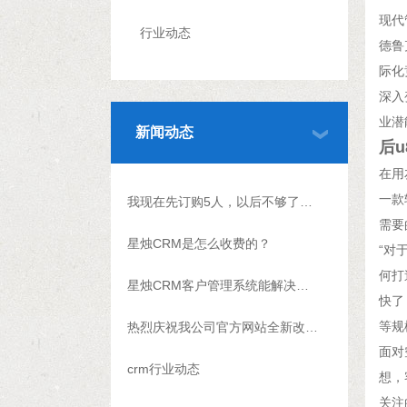
现代
行业动态
德鲁
际化
深入
业潜
新闻动态
后
在用
一款
我现在先订购5人，以后不够了怎么升级？
需要
星烛CRM是怎么收费的？
“对
何打
星烛CRM客户管理系统能解决什么问题?
快了
等规
热烈庆祝我公司官方网站全新改版上线
面对
crm行业动态
想，
关注