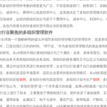
而多组织管理所考量的维度更为广泛，不管是制造部门、销售部门、采购
心、成本中心、费用中心或是经营中心，这直接决定了多组织管理模式的
压缩成本，会把内部组织划分为若干个费用中心、成本中心、利润中心、
，这也代表着当前快速成长型中国企业的发展趋势。
款行业聚焦的多组织管理软件
9是全球第一个旗帜鲜明的提出并倡导多组织管控模式的管理软件，也是多
时，已落后我们几年的时间。”邓宁说，“作为多组织管理模式的发起者和
的研究。在u9系统中我们将组织细分为三个属性：业务、财务和责任。
间的业务关系和组织间的业务流程。而组织的财务属性又可以定义为组织
度。通过对这些关系进行有效的管理，企业可以打造属于自己的能够随需
说，多组织是适应市场需求、适应企业需求的新的管理模式，在u9的系
多组织供应链
协同
、多组织分销与渠道管控、多组织计划与生产
协同
、多
邓宁也认为，“多组织管理”是一个非常庞大的命题，如果u9想做成一款
在行业上进行了取舍，主要聚焦于离散制造行业，暂时舍弃了诸如烟草、石
械、通用设备、金属加工、电子元器件、通讯产品、家用电器、IT数码
业，通过在这些典型行业的应用实践，u9不断地满足快速发展与成长离