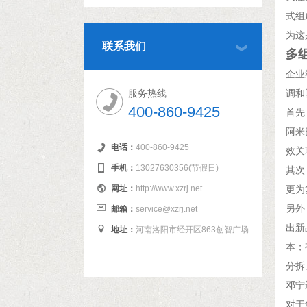
式组
为这
联系我们
多
企业
服务热线
调和
400-860-9425
首先
阿米
电话：
400-860-9425
效关
手机：
13027630356(节假日)
其次
网址：
http://www.xzrj.net
更为
另外
邮箱：
service@xzrj.net
出新
地址：
河南洛阳市经开区863创智广场
本；
分拆
邓宁
对于