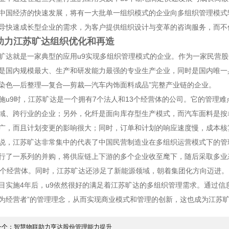
中国经济的快速发展，将有一大批单一组织模式的企业向多组织管理模式转
导快速成长型企业的需求，为客户提供组织设计与变革的咨询服务，而不
9助力江苏旷达组织优化和再造
旷达就是一家典型的应用u9实现多组织管理模式的企业。作为一家民营
是国内规模最大、生产和研发能力最强的专业生产企业，同时是国内唯一
染色—后整理—复合—剪裁—汽车内饰面料成品”完整产业链的企业。
施u9时，江苏旷达是一个拥有7个法人和13个经营体的公司。它的管理
域、跨行业的企业；另外，化纤是面向库存型生产模式，而汽车面料是按
广，而且计划变更的影响很大；同时，订单和计划的响应速度慢，成本核
说，江苏旷达非常集中的代表了中国民营制造业在多组织运营模式下的管
行了一系列的并购，将供应链上下游的多个企业收至麾下，随后采取多业
多个经营体。同时，江苏旷达还涉足了新能源领域，朝着集团化方向迈进。
目实施4年后，u9依然很好的满足着江苏旷达的多组织管理需求。通过信
为经营者”的管理理念，从而实现商业模式和管理的创新，这也成为江苏
一个：
智慧物联助力亨达股份管理能力提升