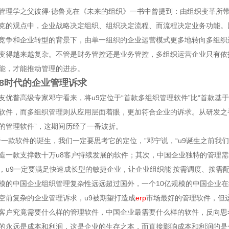
管理学之父彼得·德鲁克在《未来的组织》一书中曾提到：由组织变革所带
克的观点中，企业战略决定组织、组织决定流程、而流程决定业务功能。
竞争和企业转型的背景下，由单一组织的企业运营模式更多地转向多组织
变得越来越复杂。不管是财务管控还是业务管控，多组织运营企业只有依
能，才能推动管理的进步。
u8时代的企业管理诉求
友优普高级专家邓宁看来，将u9定位于“首款多组织管理软件”比“首款基于
软件，而多组织管理则从应用层面着眼，更加符合企业的诉求。从研发之初
的管理软件”，这期间历经了一番波折。
于一款软件的诞生，我们一定要思考它的定位，”邓宁说，“u9诞生之前我
造一款支撑数十万u8客户持续发展的软件；其次，中国企业独特的管理
，u9一定要满足快速成长型的敏捷企业，让企业组织能‘按需调度、按需
模的中国企业组织管理复杂性远远超过国外，一个10亿规模的中国企业在
空前复杂的企业管理诉求，u9被期望打造成
erp
市场最好的管理软件，但
客户究竟需要什么样的管理软件，中国企业最需要什么样的软件，反向思
的永远是成本和利润，这是企业的生存之本，而直接影响成本和利润的是