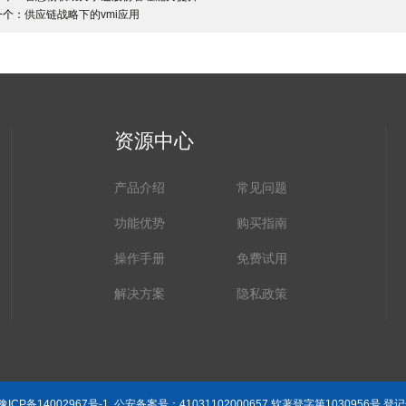
一个：
供应链战略下的vmi应用
资源中心
产品介绍
常见问题
功能优势
购买指南
操作手册
免费试用
解决方案
隐私政策
豫ICP备14002967号-1
公安备案号：
41031102000657
软著登字第1030956号,登记号