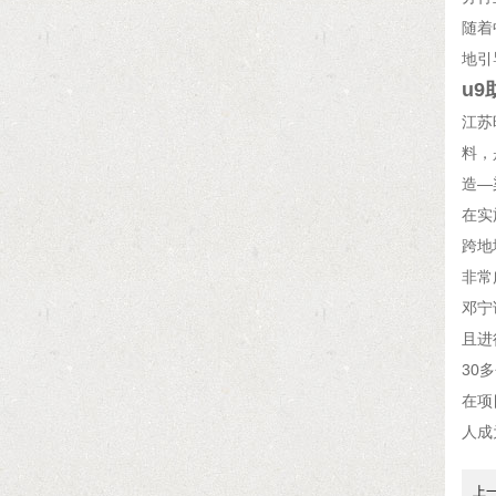
随着
地引
u
江苏
料，
造—
在实
跨地
非常
邓宁
且进
30
在项
人成
上